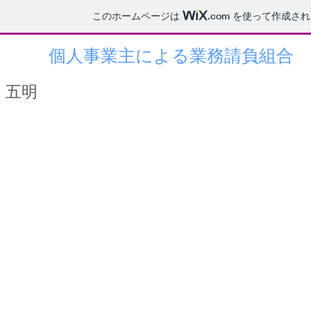
このホームページは
.com
を使って作成され
個人事業主による業務請負組合
五明会
（五明の里 業務提携推進
​五明
業務ご依頼 ホットライン
：
090-6886
​土日祝日を除く、平日の 10:00 ～ 15
電話に出れなかった場合、後日こちらから着信番号へかけなおし